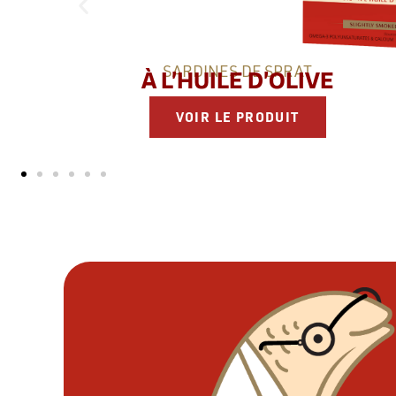
SARDINES DE SPRAT
À LA MÉDITERRANÉEENNE
VOIR LE PRODUIT