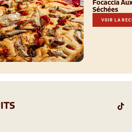
Focaccia Aux
Séchées
VOIR LA RE
ITS